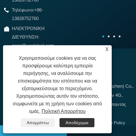
χρησιμοποιήσει
Τηλέφωνο:
+86-
εξοπλισμό CPE στην
εποχή των 3G και
13828752760
4G, ακριβώς αυτό το
είδος MIFI.
ΗΛΕΚΤΡΟΝΙΚΗ
ΔΙΕΥΘΥΝΣΗ:
peng@yaojinkeji.com
X
Χρησιμοποιούμε cookies για να σας
προσφέρουμε καλύτερη εμπειρία
περιήγησης, να αναλύσουμε την
επισκεψιμότητα του ιστότοπου και να
Πνευματικά δικαιώματα 2020 YaoJin Technology (Shenzhen) Co.,
εξατομικεύσουμε το περιεχόμενο.
LTD. - Κίνα 4G CPE, προμηθευτές δρομολογητών 4G,
Χρησιμοποιώντας αυτόν τον ιστότοπο,
συμφωνείτε με τη χρήση των cookies από
κατασκευαστές δρομολογητών LTE με επιφύλαξη παντός
εμάς.
Πολιτική Απορρήτου
δικαιώματος.
Συνδέσεις
|
Sitemap
|
RSS
|
XML
| |
Privacy Policy
Απορρίπτω
Αποδέχομαι