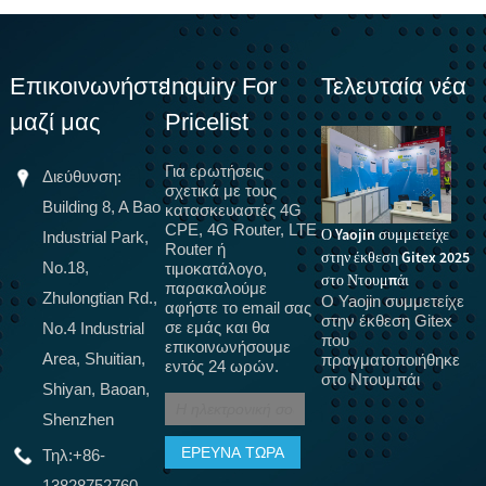
Επικοινωνήστε
Inquiry For
Τελευταία νέα
μαζί μας
Pricelist
Για ερωτήσεις
Διεύθυνση:
σχετικά με τους
Building 8, A Bao
κατασκευαστές 4G
CPE, 4G Router, LTE
Ο Yaojin συμμετείχε
Industrial Park,
Router ή
στην έκθεση Gitex 2025
Το 5G πρόκειται να
Ν
No.18,
τιμοκατάλογο,
στο Ντουμπάι
παρακαλούμε
αντικαταστήσει οπτικές
!!
Zhulongtian Rd.,
Ο Yaojin συμμετείχε
αφήστε το email σας
Κ
ίνες, τερματικά 5G CPE
στην έκθεση Gitex
σε εμάς και θα
No.4 Industrial
ά
για οικιακή ευρυζωνική
που
επικοινωνήσουμε
L
σύνδεση, πιστοποίηση
Area, Shuitian,
πραγματοποιήθηκε
εντός 24 ωρών.
1
στο Ντουμπάι
εξοπλισμού CPE, SRRC,
Shiyan, Baoan,
r
CTA
r
Shenzhen
Στην
πραγματικότητα,
Τηλ:
+86-
πολλοί άνθρωποι
έχουν
13828752760