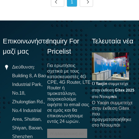
1
Επικοινωνήστε
Inquiry For
Τελευταία νέα
μαζί μας
Pricelist
Για ερωτήσεις
Διεύθυνση:
σχετικά με τους
Building 8, A Bao
κατασκευαστές 4G
CPE, 4G Router, LTE
Ο Yaojin συμμετείχε
Industrial Park,
Router ή
στην έκθεση Gitex 2025
Το 5G πρόκειται να
Ν
No.18,
τιμοκατάλογο,
στο Ντουμπάι
παρακαλούμε
αντικαταστήσει οπτικές
!!
Zhulongtian Rd.,
Ο Yaojin συμμετείχε
αφήστε το email σας
Κ
ίνες, τερματικά 5G CPE
στην έκθεση Gitex
σε εμάς και θα
No.4 Industrial
ά
για οικιακή ευρυζωνική
που
επικοινωνήσουμε
L
σύνδεση, πιστοποίηση
Area, Shuitian,
πραγματοποιήθηκε
εντός 24 ωρών.
1
στο Ντουμπάι
εξοπλισμού CPE, SRRC,
Shiyan, Baoan,
r
CTA
r
Shenzhen
Στην