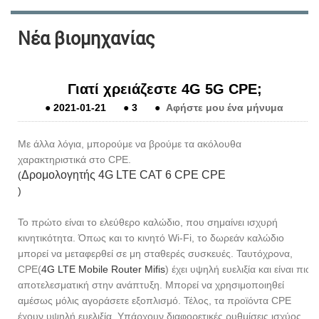
Νέα βιομηχανίας
Γιατί χρειάζεστε 4G 5G CPE;
●
2021-01-21
●
3
●
Αφήστε μου ένα μήνυμα
Με άλλα λόγια, μπορούμε να βρούμε τα ακόλουθα
χαρακτηριστικά στο CPE.
Δρομολογητής 4G LTE CAT 6 CPE CPE
(
)
Το πρώτο είναι το ελεύθερο καλώδιο, που σημαίνει ισχυρή
κινητικότητα. Όπως και το κινητό Wi-Fi, το δωρεάν καλώδιο
μπορεί να μεταφερθεί σε μη σταθερές συσκευές. Ταυτόχρονα,
CPE(
4G LTE Mobile Router Mifis
) έχει υψηλή ευελιξία και είναι πιο
αποτελεσματική στην ανάπτυξη. Μπορεί να χρησιμοποιηθεί
αμέσως μόλις αγοράσετε εξοπλισμό. Τέλος, τα προϊόντα CPE
έχουν υψηλή ευελιξία. Υπάρχουν διαφορετικές ρυθμίσεις ισχύος