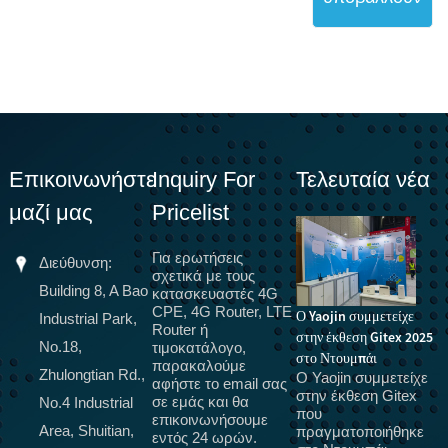
Επικοινωνήστε
Inquiry For
Τελευταία νέα
μαζί μας
Pricelist
Για ερωτήσεις
Διεύθυνση:
σχετικά με τους
Building 8, A Bao
κατασκευαστές 4G
CPE, 4G Router, LTE
Ο Yaojin συμμετείχε
Industrial Park,
Router ή
στην έκθεση Gitex 2025
Το 5G πρόκειται να
Ν
No.18,
τιμοκατάλογο,
στο Ντουμπάι
παρακαλούμε
αντικαταστήσει οπτικές
!!
Zhulongtian Rd.,
Ο Yaojin συμμετείχε
αφήστε το email σας
Κ
ίνες, τερματικά 5G CPE
στην έκθεση Gitex
σε εμάς και θα
No.4 Industrial
ά
για οικιακή ευρυζωνική
που
επικοινωνήσουμε
L
σύνδεση, πιστοποίηση
Area, Shuitian,
πραγματοποιήθηκε
εντός 24 ωρών.
1