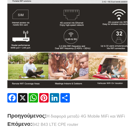
Facebook
X
WhatsApp
Pinterest
LinkedIn
Share
Προηγούμενος:
Η διαφορά μεταξύ 4G Mobile MiFi και WiFi
Επόμενο:
B42 B43 LTE CPE router